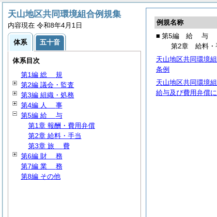
天山地区共同環境組合例規集
例規名称
内容現在 令和8年4月1日
■ 第5編
給
与
体系
五十音
第2章 給料・
天山地区共同環境組
体系目次
条例
第1編
総
規
天山地区共同環境組
第2編 議会・監査
給与及び費用弁償に
第3編 組織・処務
第4編
人
事
第5編
給
与
第1章 報酬・費用弁償
第2章 給料・手当
第3章
旅
費
第6編
財
務
第7編
業
務
第8編 その他