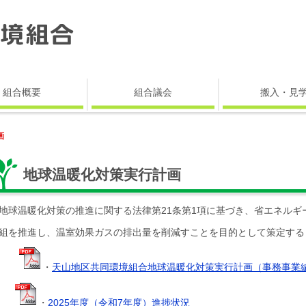
組合概要
組合議会
搬入・見
画
地球温暖化対策実行計画
球温暖化対策の推進に関する法律第21条第1項に基づき、
省エネルギ
組を推進し、
温室効果ガスの排出量を削減すことを目的として策定する
・
天山地区共同環境組合地球温暖化対策実行計画（事務事業
・
2025年度（令和7年度）進捗状況