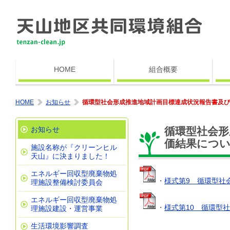
HOME
組合概要
HOME
お知らせ
循環型社会形成推進地域計画目標達成状況報告書及び
お知らせ
循環型社会形
価結果につ
施設名称が『クリーンヒル
天山』に決まりました！
エネルギー回収型廃棄物処
・
様式第9 循環型社
理施設整備検討委員会
エネルギー回収型廃棄物処
・
様式第10 循環型
理施設建設・運営事業
生活環境影響調査