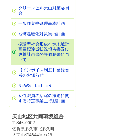
クリーンヒル天山対策委員
会
一般廃棄物処理基本計画
地球温暖化対策実行計画
循環型社会形成推進地域計
画目標達成状況報告書及び
改善計画書の評価結果につ
いて
【インボイス制度】登録番
号のお知らせ
NEWS LETTER
女性職員の活躍の推進に関
する特定事業主行動計画
天山地区共同環境組合
〒846-0002
佐賀県多久市北多久町
大字小侍4644番地29